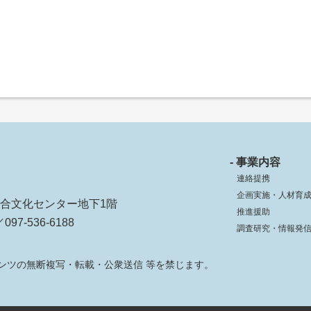
- 事業内容
連絡提携
企画実施・人材育
ko総合文化センター地下1階
推進援助
097-536-6188
調査研究・情報発
ンツの無断複写・転載・公衆送信 等を禁じます。