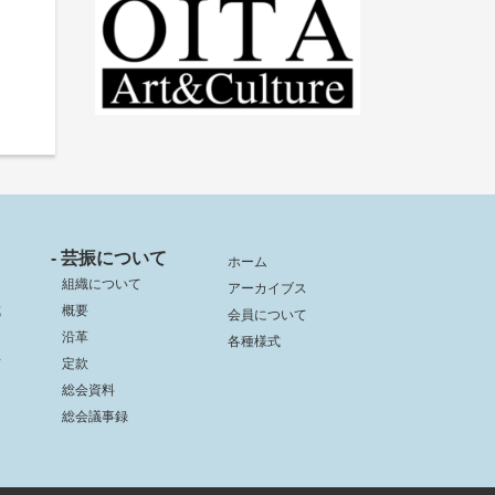
- 芸振について
ホーム
組織について
アーカイブス
成
概要
会員について
沿革
各種様式
信
定款
総会資料
総会議事録