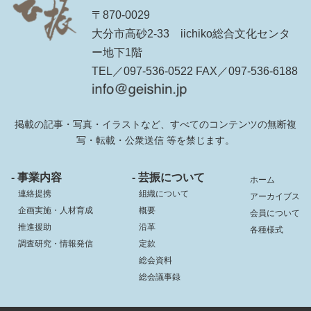
〒870-0029
大分市高砂2-33 iichiko総合文化センタ
ー地下1階
TEL／097-536-0522 FAX／097-536-6188
掲載の記事・写真・イラストなど、すべてのコンテンツの無断複
写・転載・公衆送信 等を禁じます。
- 事業内容
- 芸振について
ホーム
連絡提携
組織について
アーカイブス
企画実施・人材育成
概要
会員について
推進援助
沿革
各種様式
調査研究・情報発信
定款
総会資料
総会議事録