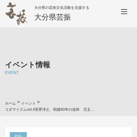
大分県の芸術文化活動を支援する
大分県芸振
イベント情報
EVENT
>
>
ホーム
イベント
コダマイズムvol.4苦界浄土 戦後80年の追悼 児玉成弘・羽田野和子・橋本麻由 展
総合