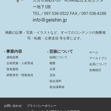
大分市高砂2-33 iichiko総合文化センタ
ー地下1階
TEL／097-536-0522 FAX／097-536-6188
掲載の記事・写真・イラストなど、すべてのコンテンツの無断複
写・転載・公衆送信 等を禁じます。
- 事業内容
- 芸振について
ホーム
連絡提携
組織について
アーカイブス
企画実施・人材育成
概要
会員について
推進援助
沿革
各種様式
調査研究・情報発信
定款
総会資料
総会議事録
お問い合わせ
プライバシーポリシー