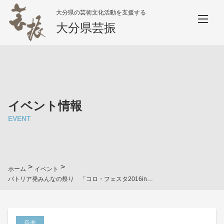
大分県の芸術文化活動を支援する
大分県芸振
イベント情報
EVENT
>
>
ホーム
イベント
パトリア発みんなの祭り 「コロ・フェスタ2016in水郷日田」～山あいの秋の水都をめぐる合唱(うた)～
音楽