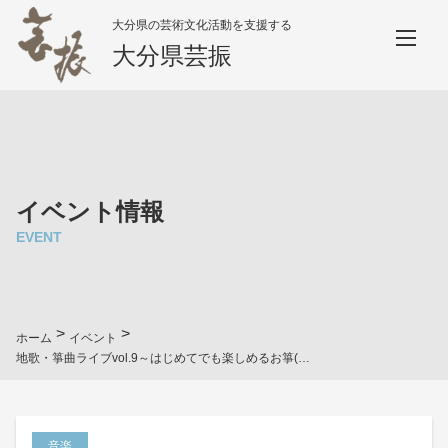
大分県の芸術文化活動を支援する
大分県芸振
イベント情報
EVENT
>
>
ホーム
イベント
地歌・箏曲ライブvol.9～はじめてでも楽しめるお箏(こと)・お三味線ライブ～
音楽