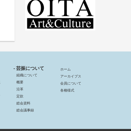
- 芸振について
ホーム
組織について
アーカイブス
成
概要
会員について
沿革
各種様式
信
定款
総会資料
総会議事録