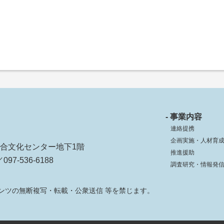
- 事業内容
連絡提携
企画実施・人材育
ko総合文化センター地下1階
推進援助
097-536-6188
調査研究・情報発
ンツの無断複写・転載・公衆送信 等を禁じます。