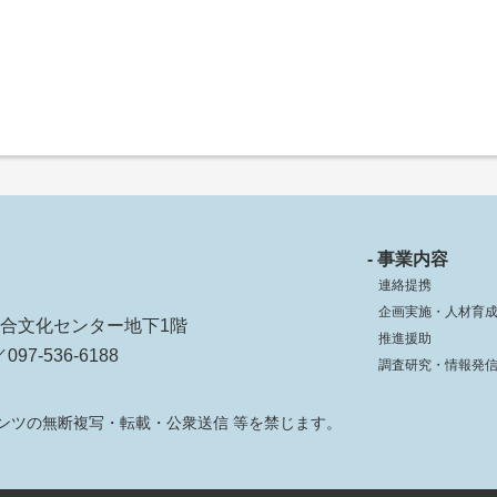
- 事業内容
連絡提携
企画実施・人材育
ko総合文化センター地下1階
推進援助
097-536-6188
調査研究・情報発
ンツの無断複写・転載・公衆送信 等を禁じます。