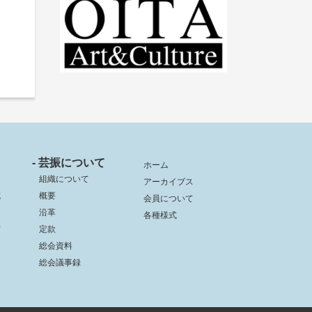
- 芸振について
ホーム
組織について
アーカイブス
成
概要
会員について
沿革
各種様式
信
定款
総会資料
総会議事録