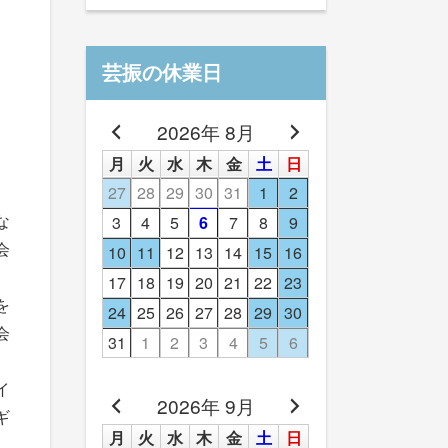
芸振の休業日
2026年 8月
月
火
水
木
金
土
日
27
28
29
30
31
1
2
3
4
5
6
7
8
9
な
会
10
11
12
13
14
15
16
17
18
19
20
21
22
23
を
24
25
26
27
28
29
30
会
31
1
2
3
4
5
6
イ
2026年 9月
ギ
月
火
水
木
金
土
日