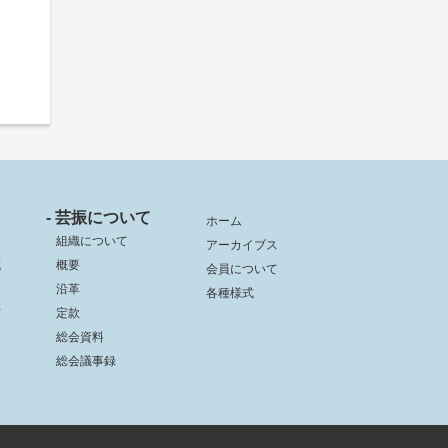
- 芸振について
ホーム
組織について
アーカイブス
成
概要
会員について
沿革
各種様式
信
定款
総会資料
総会議事録