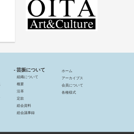
- 芸振について
ホーム
組織について
アーカイブス
成
概要
会員について
沿革
各種様式
信
定款
総会資料
総会議事録