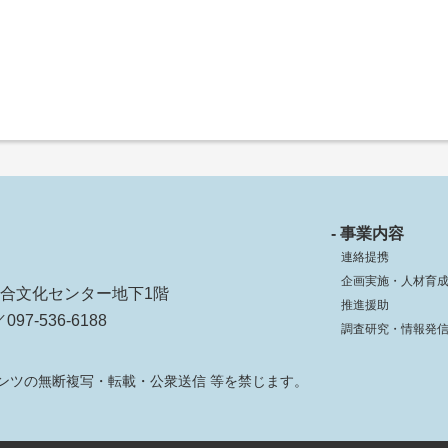
- 事業内容
連絡提携
企画実施・人材育
ko総合文化センター地下1階
推進援助
097-536-6188
調査研究・情報発
ンツの無断複写・転載・公衆送信 等を禁じます。