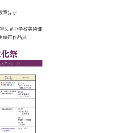
教室ほか
津久見中学校美術部
生絵画作品展