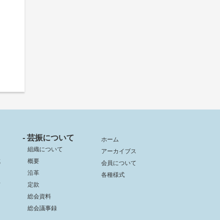
- 芸振について
ホーム
組織について
アーカイブス
成
概要
会員について
沿革
各種様式
信
定款
総会資料
総会議事録