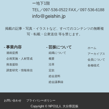
ー地下1階
TEL／097-536-0522 FAX／097-536-6188
掲載の記事・写真・イラストなど、すべてのコンテンツの無断複
写・転載・公衆送信 等を禁じます。
- 事業内容
- 芸振について
ホーム
連絡提携
組織について
アーカイブス
企画実施・人材育成
概要
会員について
推進援助
沿革
各種様式
調査研究・情報発信
定款
総会資料
総会議事録
お問い合わせ
プライバシーポリシー
Copyright © NPO法人 大分県芸振