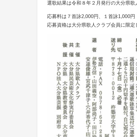
選歌結果は令和８年２月発行の大分県歌
応募料は７首詠2,000円、１首詠1,000円
応募資格は大分県歌人クラブ会員に限定