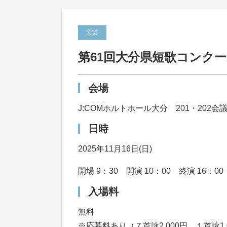
文芸
第61回大分県短歌コンク
会場
J:COMホルトホール大分 201・202会
日時
2025年11月16日(日)
開場 9：30 開演 10：00 終演 16：00
入場料
無料
※応募料あり（７首詠2,000円、１首詠1,