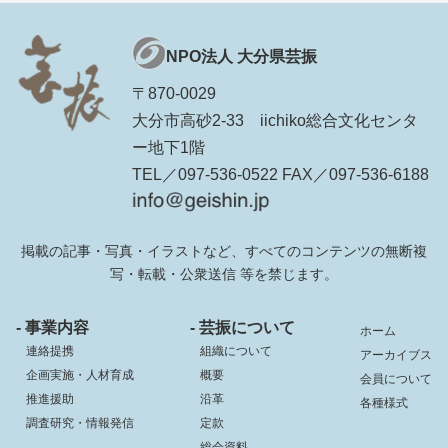
NPO法人 大分県芸振
〒870-0029
大分市高砂2-33 iichiko総合文化センタ
ー地下1階
TEL／097-536-0522 FAX／097-536-6188
掲載の記事・写真・イラストなど、すべてのコンテンツの無断複
写・転載・公衆送信 等を禁じます。
- 事業内容
- 芸振について
ホーム
連絡提携
組織について
アーカイブス
企画実施・人材育成
概要
会員について
推進援助
沿革
各種様式
調査研究・情報発信
定款
総会資料