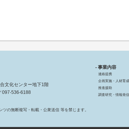
- 事業内容
連絡提携
企画実施・人材育
ko総合文化センター地下1階
推進援助
097-536-6188
調査研究・情報発
ンツの無断複写・転載・公衆送信 等を禁じます。