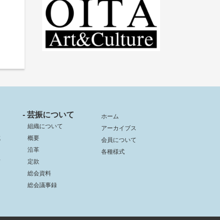
- 芸振について
ホーム
組織について
アーカイブス
成
概要
会員について
沿革
各種様式
信
定款
総会資料
総会議事録