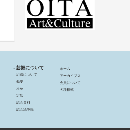
- 芸振について
ホーム
組織について
アーカイブス
成
概要
会員について
沿革
各種様式
信
定款
総会資料
総会議事録