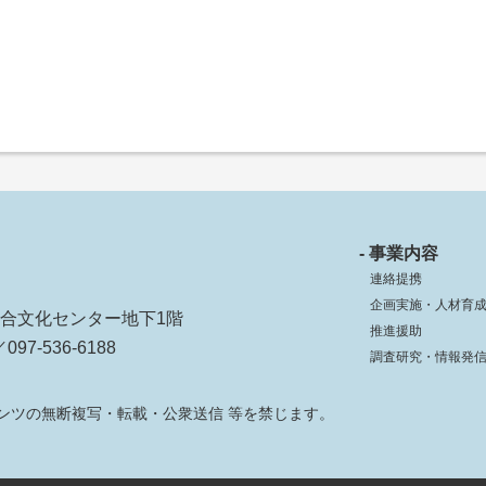
- 事業内容
連絡提携
企画実施・人材育
ko総合文化センター地下1階
推進援助
097-536-6188
調査研究・情報発
ンツの無断複写・転載・公衆送信 等を禁じます。