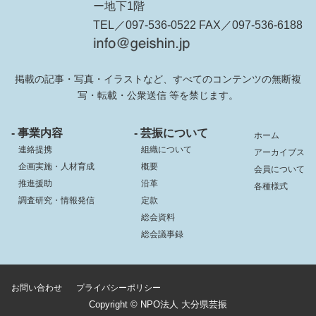
ー地下1階
TEL／097-536-0522 FAX／097-536-6188
掲載の記事・写真・イラストなど、すべてのコンテンツの無断複
写・転載・公衆送信 等を禁じます。
- 事業内容
- 芸振について
ホーム
連絡提携
組織について
アーカイブス
企画実施・人材育成
概要
会員について
推進援助
沿革
各種様式
調査研究・情報発信
定款
総会資料
総会議事録
お問い合わせ
プライバシーポリシー
Copyright © NPO法人 大分県芸振