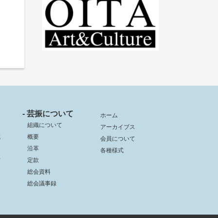
- 芸振について
ホーム
組織について
アーカイブス
成
概要
会員について
沿革
各種様式
信
定款
総会資料
総会議事録