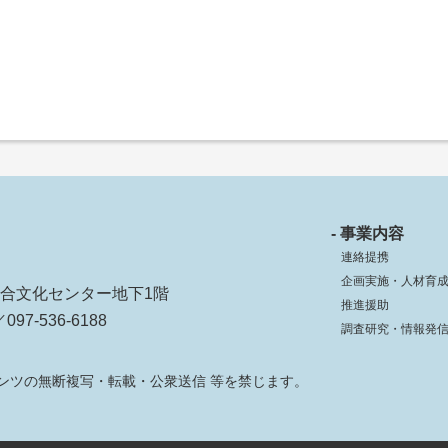
- 事業内容
連絡提携
企画実施・人材育
ko総合文化センター地下1階
推進援助
097-536-6188
調査研究・情報発
ンツの無断複写・転載・公衆送信 等を禁じます。