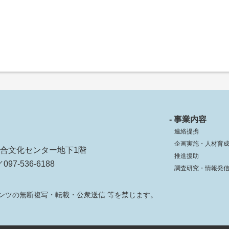
- 事業内容
連絡提携
企画実施・人材育
ko総合文化センター地下1階
推進援助
097-536-6188
調査研究・情報発
ンツの無断複写・転載・公衆送信 等を禁じます。