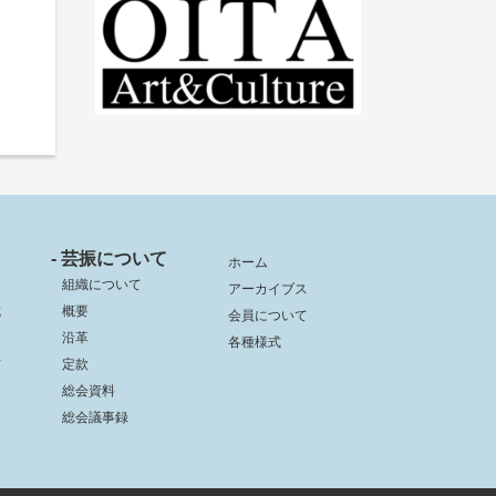
- 芸振について
ホーム
組織について
アーカイブス
成
概要
会員について
沿革
各種様式
信
定款
総会資料
総会議事録