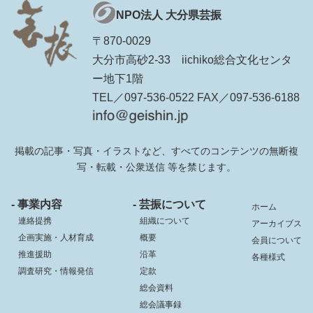
NPO法人 大分県芸振
〒870-0029
大分市高砂2-33 iichiko総合文化センタ
ー地下1階
TEL／097-536-0522 FAX／097-536-6188
掲載の記事・写真・イラストなど、すべてのコンテンツの無断複
写・転載・公衆送信 等を禁じます。
- 事業内容
- 芸振について
ホーム
連絡提携
組織について
アーカイブス
企画実施・人材育成
概要
会員について
推進援助
沿革
各種様式
調査研究・情報発信
定款
総会資料
総会議事録