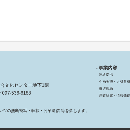
- 事業内容
連絡提携
企画実施・人材育
ko総合文化センター地下1階
推進援助
097-536-6188
調査研究・情報発
ンツの無断複写・転載・公衆送信 等を禁じます。