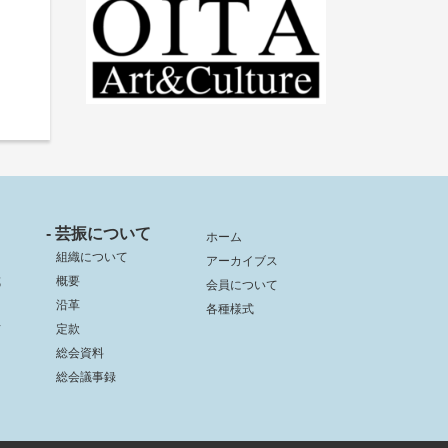
- 芸振について
ホーム
組織について
アーカイブス
成
概要
会員について
沿革
各種様式
信
定款
総会資料
総会議事録