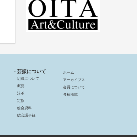
- 芸振について
ホーム
組織について
アーカイブス
成
概要
会員について
沿革
各種様式
信
定款
総会資料
総会議事録