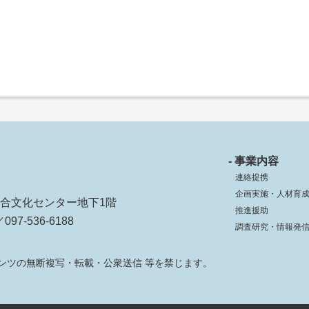
- 事業内容
連絡提携
企画実施・人材育
ko総合文化センター地下1階
推進援助
097-536-6188
調査研究・情報発
ンツの無断複写・転載・公衆送信 等を禁じます。