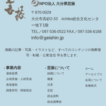
NPO法人 大分県芸振
〒870-0029
大分市高砂2-33 iichiko総合文化センタ
ー地下1階
TEL／097-536-0522 FAX／097-536-6188
掲載の記事・写真・イラストなど、すべてのコンテンツの無断複
写・転載・公衆送信 等を禁じます。
- 事業内容
- 芸振について
ホーム
連絡提携
組織について
アーカイブス
企画実施・人材育成
概要
会員について
推進援助
沿革
各種様式
調査研究・情報発信
定款
総会資料
総会議事録