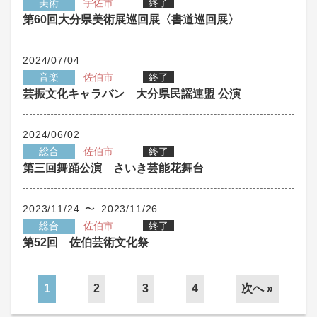
美術
宇佐市
終了
第60回大分県美術展巡回展〈書道巡回展〉
2024/07/04
音楽
佐伯市
終了
芸振文化キャラバン 大分県民謡連盟 公演
2024/06/02
総合
佐伯市
終了
第三回舞踊公演 さいき芸能花舞台
2023/11/24 〜 2023/11/26
総合
佐伯市
終了
第52回 佐伯芸術文化祭
1
2
3
4
次へ »