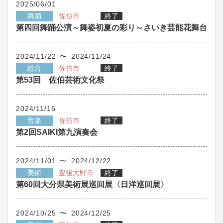
2025/06/01
舞踊
佐伯市
終了
第四回舞踊公演～舞姿初夏の彩り～さいき芸能花舞台
2024/11/22 〜 2024/11/24
総合
佐伯市
終了
第53回 佐伯芸術文化祭
2024/11/16
音楽
佐伯市
終了
第2回SAIKI第九演奏会
2024/11/01 〜 2024/12/22
美術
豊後大野市
終了
第60回大分県美術展巡回展〈日洋巡回展〉
2024/10/25 〜 2024/12/25