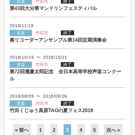
音楽
竹田市
終了
第43回大分県マンドリンフェスティバル
2018/11/18
音楽
竹田市
終了
奏リコーダーアンサンブル第14回定期演奏会
2018/10/19 〜 2018/10/21
音楽
竹田市
終了
第72回瀧廉太郎記念 全日本高等学校声楽コンクー
ル
2018/08/09 〜 2018/08/26
音楽
竹田市
終了
竹田くじゅう高原TAOの夏フェス2018
« 前へ
1
2
3
4
5
次へ »