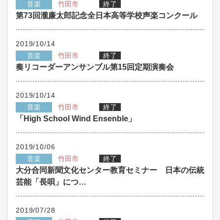
音楽
竹田市
終了
第73回瀧廉太郎記念全日本高等学校声楽コンクール
2019/10/14
音楽
竹田市
終了
奏リコーダーアンサンブル第15回定期演奏会
2019/10/14
音楽
竹田市
終了
「High School Wind Ensenble」
2019/10/06
音楽
竹田市
終了
大分合同新聞文化センター教育セミナー 日本の伝統
芸能「長唄」につ…
2019/07/28