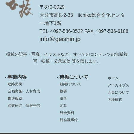
〒870-0029
大分市高砂2-33 iichiko総合文化センタ
ー地下1階
TEL／097-536-0522 FAX／097-536-6188
掲載の記事・写真・イラストなど、すべてのコンテンツの無断複
写・転載・公衆送信 等を禁じます。
- 事業内容
- 芸振について
ホーム
連絡提携
組織について
アーカイブス
企画実施・人材育成
概要
会員について
推進援助
沿革
各種様式
調査研究・情報発信
定款
総会資料
総会議事録