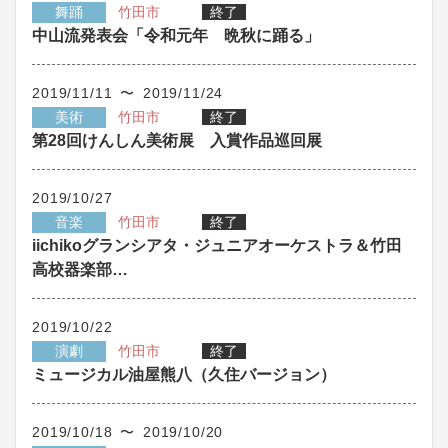
舞踊
竹田市
終了
中山流発表会「令和元年 晩秋に踊る」
2019/11/11 〜 2019/11/24
美術
竹田市
終了
第28回けんしん美術展 入賞作品巡回展
2019/10/27
音楽
竹田市
終了
iichikoグランシアタ・ジュニアオーケストラ＆竹田
高校器楽部…
2019/10/22
演劇
竹田市
終了
ミュージカル油屋熊八（久住バージョン）
2019/10/18 〜 2019/10/20