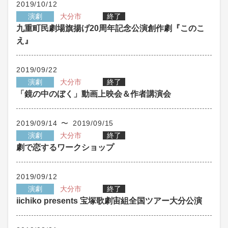
2019/10/12
演劇
大分市
終了
九重町民劇場旗揚げ20周年記念公演創作劇『このこ
え』
2019/09/22
演劇
大分市
終了
「鏡の中のぼく」動画上映会＆作者講演会
2019/09/14 〜 2019/09/15
演劇
大分市
終了
劇で恋するワークショップ
2019/09/12
演劇
大分市
終了
iichiko presents 宝塚歌劇宙組全国ツアー大分公演