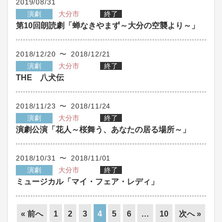
2019/08/31
演劇
大分市
終了
第10回朗読劇「蝉なきやまず～大分の空襲より～」
2018/12/20 〜 2018/12/21
演劇
大分市
終了
THE 八犬伝
2018/11/23 〜 2018/11/24
演劇
大分市
終了
演劇公演「花人～桜舞う、あなたの居る場所～」
2018/10/31 〜 2018/11/01
演劇
大分市
終了
ミュージカル「マイ・フェア・レディ」
« 前へ
1
2
3
4
5
6
…
10
次へ »