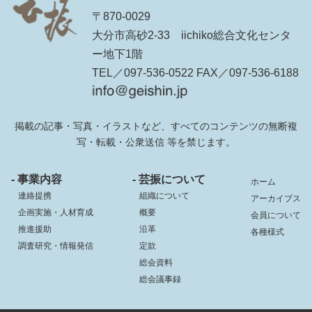
〒870-0029
大分市高砂2-33 iichiko総合文化センタ
ー地下1階
TEL／097-536-0522 FAX／097-536-6188
掲載の記事・写真・イラストなど、すべてのコンテンツの無断複
写・転載・公衆送信 等を禁じます。
- 事業内容
- 芸振について
ホーム
連絡提携
組織について
アーカイブス
企画実施・人材育成
概要
会員について
推進援助
沿革
各種様式
調査研究・情報発信
定款
総会資料
総会議事録