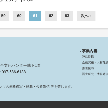
59
60
61
62
63
次へ »
- 事業内容
連絡提携
企画実施・人材育
ko総合文化センター地下1階
推進援助
097-536-6188
調査研究・情報発
ンツの無断複写・転載・公衆送信 等を禁じます。