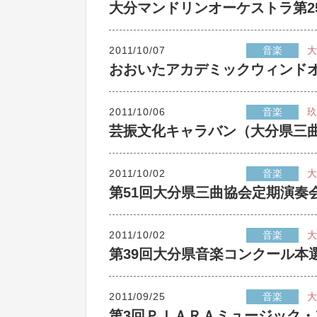
大分マンドリンオーケストラ第2
2011/10/07
音楽
大
おおいたアカデミックウィンド
2011/10/06
音楽
玖
芸振文化キャラバン（大分県三
2011/10/02
音楽
大
第51回大分県三曲協会定期演奏
2011/10/02
音楽
大
第39回大分県音楽コンクール本
2011/09/25
音楽
大
第3回ＰＩＡＲＡミュージック・