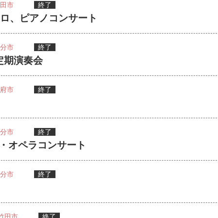
田市
終了
ェロ、ピアノコンサート
分市
終了
定期演奏会
府市
終了
分市
終了
ー・オペラコンサート
分市
終了
竹田市
終了