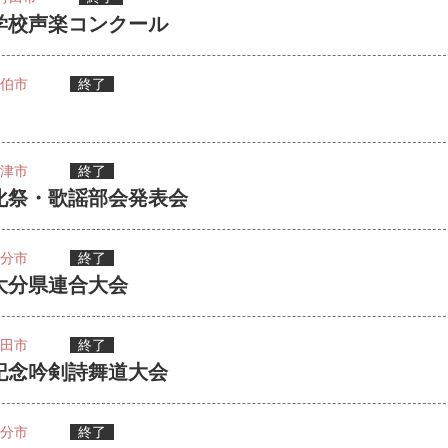
学校声楽コンクール
伯市
終了
）
津市
終了
化祭・歌謡部会発表会
分市
終了
大分県連合大会
田市
終了
記念吟剣詩舞道大会
分市
終了