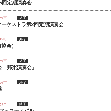
5回定期演奏会
分市
終了
オーケストラ第2回定期演奏会
珠町
終了
曲協会）
分市
終了
会「邦楽演奏会」
分市
終了
選
分市
終了
フェスティバル