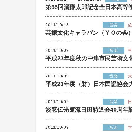
第65回瀧廉太郎記念全日本高等
2011/10/13
音楽
佐
芸振文化キャラバン（ＹＯの会
2011/10/09
音楽
中
平成23年度秋の中津市民芸術文
2011/10/09
音楽
大
平成23年度（財）日本民謡協会
2011/10/09
音楽
日
淡窓伝光霊流日田詩道会40周年
2011/10/09
音楽
大