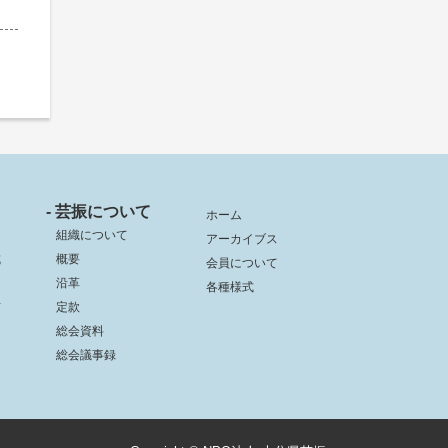
- 芸振について
ホーム
組織について
アーカイブス
成
概要
会員について
沿革
各種様式
信
定款
総会資料
総会議事録