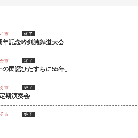
杵市
終了
周年記念吟剣詩舞道大会
分市
終了
土の民謡ひたすらに55年」
分市
終了
定期演奏会
分市
終了