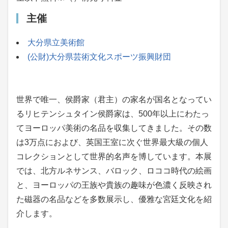
主催
大分県立美術館
(公財)大分県芸術文化スポーツ振興財団
世界で唯一、侯爵家（君主）の家名が国名となってい
るリヒテンシュタイン侯爵家は、500年以上にわたっ
てヨーロッパ美術の名品を収集してきました。その数
は3万点におよび、英国王室に次ぐ世界最大級の個人
コレクションとして世界的名声を博しています。本展
では、北方ルネサンス、バロック、ロココ時代の絵画
と、ヨーロッパの王族や貴族の趣味が色濃く反映され
た磁器の名品などを多数展示し、優雅な宮廷文化を紹
介します。