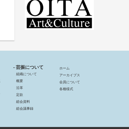
- 芸振について
ホーム
組織について
アーカイブス
成
概要
会員について
沿革
各種様式
信
定款
総会資料
総会議事録