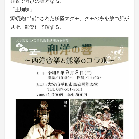
羽衣で喜びの舞となる。
「土蜘蛛」
源頼光に退治された妖怪大グモ。クモの糸を放つ所が
見所。能楽にて演ずる。