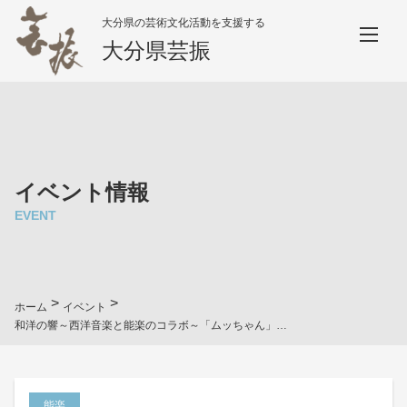
大分県の芸術文化活動を支援する
大分県芸振
イベント情報
EVENT
>
>
ホーム
イベント
和洋の響～西洋音楽と能楽のコラボ～「ムッちゃん」「羽衣」「土蜘蛛」
能楽