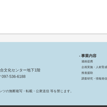
- 事業内容
連絡提携
企画実施・人材育
ko総合文化センター地下1階
推進援助
097-536-6188
調査研究・情報発
ンツの無断複写・転載・公衆送信 等を禁じます。