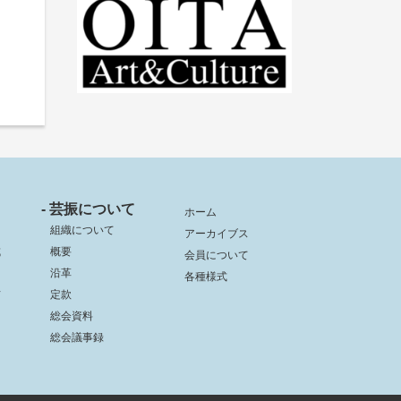
- 芸振について
ホーム
組織について
アーカイブス
成
概要
会員について
沿革
各種様式
信
定款
総会資料
総会議事録