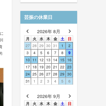
芸振の休業日
2026年 8月
催に
月
火
水
木
金
土
日
川
27
28
29
30
31
1
2
資
3
4
5
6
7
8
9
的
10
11
12
13
14
15
16
17
18
19
20
21
22
23
24
25
26
27
28
29
30
31
1
2
3
4
5
6
2026年 9月
月
火
水
木
金
土
日