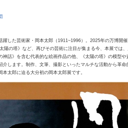
団
した芸術家・岡本太郎（1911~1996）。2025年の万博開
《太陽の塔》など、再びその芸術に注目が集まる今、本展では、
の神話》を含む代表的な絵画作品の他、《太陽の塔》の模型や
紹介します。制作、文筆、撮影といったマルチな活動から革命
岡本太郎に迫る大分初の岡本太郎展です。