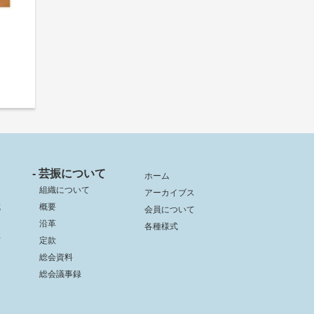
- 芸振について
ホーム
組織について
アーカイブス
成
概要
会員について
沿革
各種様式
信
定款
総会資料
総会議事録