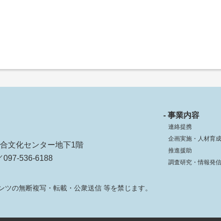
- 事業内容
連絡提携
企画実施・人材育
ko総合文化センター地下1階
推進援助
097-536-6188
調査研究・情報発
ンツの無断複写・転載・公衆送信 等を禁じます。