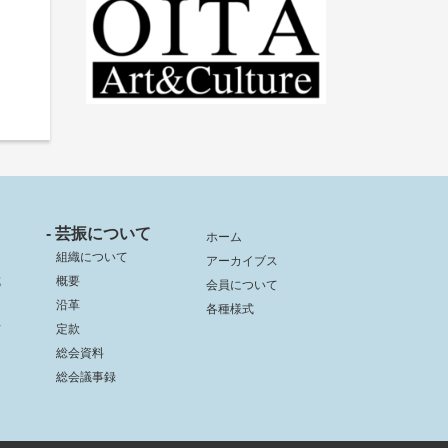
- 芸振について
ホーム
組織について
アーカイブス
成
概要
会員について
沿革
各種様式
信
定款
総会資料
総会議事録