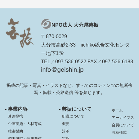
NPO法人 大分県芸振
〒870-0029
大分市高砂2-33 iichiko総合文化センタ
ー地下1階
TEL／097-536-0522 FAX／097-536-6188
掲載の記事・写真・イラストなど、すべてのコンテンツの無断複
写・転載・公衆送信 等を禁じます。
- 事業内容
- 芸振について
ホーム
連絡提携
組織について
アーカイブス
企画実施・人材育成
概要
会員について
推進援助
沿革
各種様式
調査研究・情報発信
定款