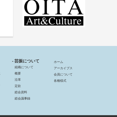
- 芸振について
ホーム
組織について
アーカイブス
成
概要
会員について
沿革
各種様式
信
定款
総会資料
総会議事録