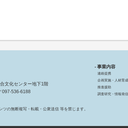
- 事業内容
連絡提携
企画実施・人材育
ko総合文化センター地下1階
推進援助
097-536-6188
調査研究・情報発
ンツの無断複写・転載・公衆送信 等を禁じます。