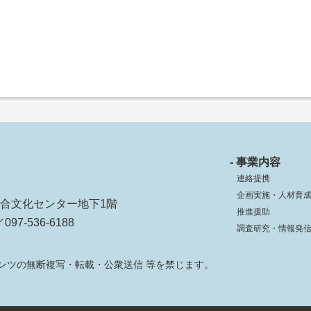
- 事業内容
連絡提携
企画実施・人材育
ko総合文化センター地下1階
推進援助
097-536-6188
調査研究・情報発
ンツの無断複写・転載・公衆送信 等を禁じます。