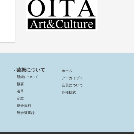
- 芸振について
ホーム
組織について
アーカイブス
成
概要
会員について
沿革
各種様式
信
定款
総会資料
総会議事録