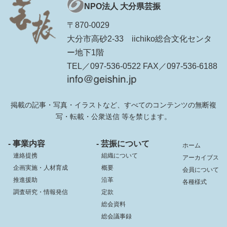
NPO法人 大分県芸振
〒870-0029
大分市高砂2-33 iichiko総合文化センタ
ー地下1階
TEL／097-536-0522 FAX／097-536-6188
掲載の記事・写真・イラストなど、すべてのコンテンツの無断複
写・転載・公衆送信 等を禁じます。
- 事業内容
- 芸振について
ホーム
連絡提携
組織について
アーカイブス
企画実施・人材育成
概要
会員について
推進援助
沿革
各種様式
調査研究・情報発信
定款
総会資料
総会議事録