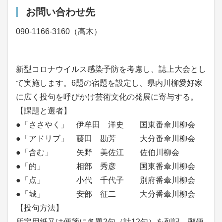
お問い合わせ先
090-1166-3160（髙木）
新型コロナウイルス感染予防を考慮し、誌上大会とし
て実施します。6題の宿題を設定し、県内川柳愛好家
に広く投句を呼びかけ芸術文化の発展に寄与する。
【課題と選者】
●「ささやく」 伊牟田 洋史 国東番傘川柳会
●「アドリブ」 藤田 勘芳 大分番傘川柳会
●「含む」 矢野 美佐江 佐伯川柳会
●「的」 相部 秀彦 国東番傘川柳会
●「点」 小代 千代子 別府番傘川柳会
●「城」 安部 征二 大分番傘川柳会
【投句方法】
所定用紙又は便箋に各題2句（計12句）を列記、郵便