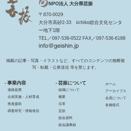
NPO法人 大分県芸振
〒870-0029
大分市高砂2-33 iichiko総合文化センタ
ー地下1階
TEL／097-536-0522 FAX／097-536-6188
掲載の記事・写真・イラストなど、すべてのコンテンツの無断複
写・転載・公衆送信 等を禁じます。
- 事業内容
- 芸振について
ホーム
連絡提携
組織について
アーカイブス
企画実施・人材育成
概要
会員について
推進援助
沿革
各種様式
調査研究・情報発信
定款
総会資料
総会議事録