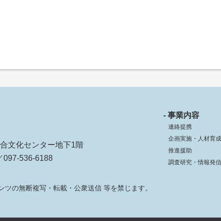
- 事業内容
連絡提携
企画実施・人材育
ko総合文化センター地下1階
推進援助
097-536-6188
調査研究・情報発
ンツの無断複写・転載・公衆送信 等を禁じます。