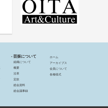
- 芸振について
ホーム
組織について
アーカイブス
成
概要
会員について
沿革
各種様式
信
定款
総会資料
総会議事録