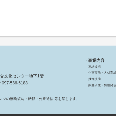
- 事業内容
連絡提携
企画実施・人材育
ko総合文化センター地下1階
推進援助
097-536-6188
調査研究・情報発
ンツの無断複写・転載・公衆送信 等を禁じます。