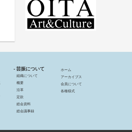
- 芸振について
ホーム
組織について
アーカイブス
成
概要
会員について
沿革
各種様式
信
定款
総会資料
総会議事録