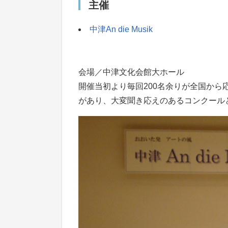
主催
中津An die Musik
会場／中津文化会館大ホール
開催当初より毎回200名余りが全国か
があり、大変聞き応えのあるコンクール