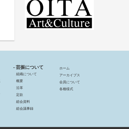
- 芸振について
ホーム
組織について
アーカイブス
成
概要
会員について
沿革
各種様式
信
定款
総会資料
総会議事録