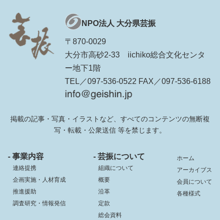
NPO法人 大分県芸振
〒870-0029
大分市高砂2-33 iichiko総合文化センタ
ー地下1階
TEL／097-536-0522 FAX／097-536-6188
掲載の記事・写真・イラストなど、すべてのコンテンツの無断複
写・転載・公衆送信 等を禁じます。
- 事業内容
- 芸振について
ホーム
連絡提携
組織について
アーカイブス
企画実施・人材育成
概要
会員について
推進援助
沿革
各種様式
調査研究・情報発信
定款
総会資料