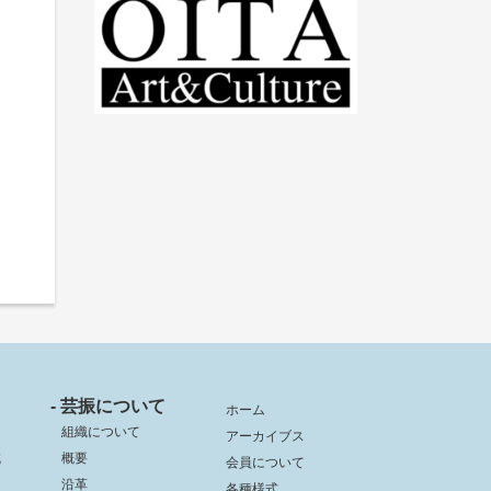
- 芸振について
ホーム
組織について
アーカイブス
成
概要
会員について
沿革
各種様式