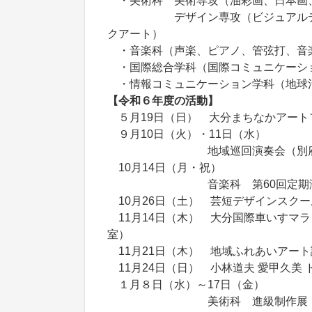
・美術科 美術専攻（油彩画、日本画
デザイン専攻（ビジュアルデザイン
クアート）
・音楽科（声楽、ピアノ、管弦打、音
・国際総合学科（国際コミュニケーシ
・情報コミュニケーション学科（地球
【令和６年度の活動】
５月19日（日） 大分まちなかアートフ
９月10日（火）・11日（水）
地域巡回演奏会（別府市立別府
10月14日（月・祝）
音楽科 第60回定期演奏会（ii
10月26日（土） 芸短デザインスク
11月14日（木） 大分国際車いすマラソ
室）
11月21日（木） 地域ふれあいアー
11月24日（日） 小林道夫 愛甲久美
１月８日（水）～17日（金）
美術科 進級制作展（本学