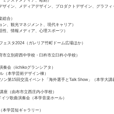
、ミクストメディア、彫刻）
、メディアデザイン、プロダクトデザイン、グラフィ
楽総合）
ョン、観光マネジメント、現代キャリア）
活性、情報メディア、心理スポーツ）
ェスタ2024（ガレリア竹町ドーム広場ほか）
西中学校・臼杵市立臼杵小学校）
chikoグランシアタ）
ール（本学芸術デザイン棟）
ン第15回交流イベント「海外選手とTalk Show」（本学大講
ト講座（由布市立西庄内小学校）
 ドイツ歌曲演奏会（本学音楽ホール）
芸短ギャラリー）