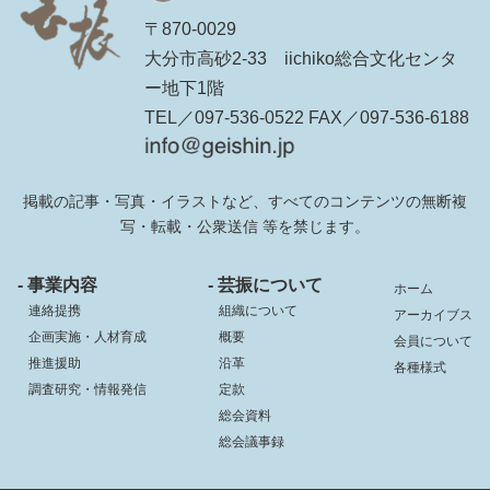
〒870-0029
大分市高砂2-33 iichiko総合文化センタ
ー地下1階
TEL／097-536-0522 FAX／097-536-6188
掲載の記事・写真・イラストなど、すべてのコンテンツの無断複
写・転載・公衆送信 等を禁じます。
- 事業内容
- 芸振について
ホーム
連絡提携
組織について
アーカイブス
企画実施・人材育成
概要
会員について
推進援助
沿革
各種様式
調査研究・情報発信
定款
総会資料
総会議事録