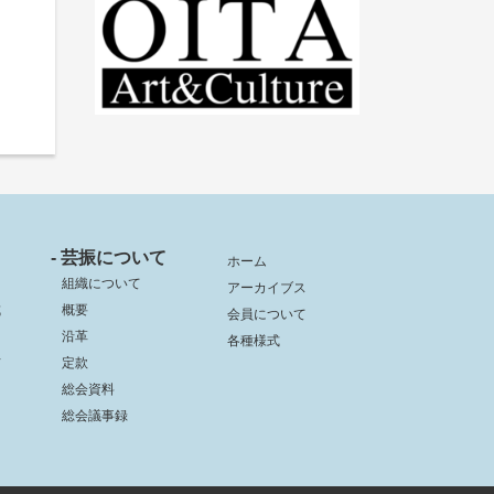
- 芸振について
ホーム
組織について
アーカイブス
成
概要
会員について
沿革
各種様式
信
定款
総会資料
総会議事録