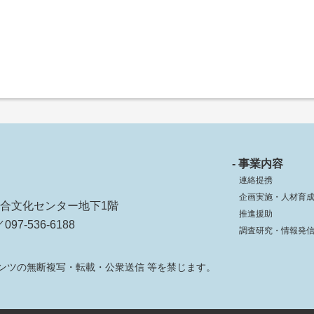
- 事業内容
連絡提携
企画実施・人材育
ko総合文化センター地下1階
推進援助
097-536-6188
調査研究・情報発
ンツの無断複写・転載・公衆送信 等を禁じます。