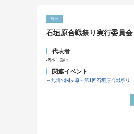
総合
石垣原合戦祭り実行委員会
代表者
楢本 譲司
関連イベント
～九州の関ヶ原～第1回石垣原合戦祭り