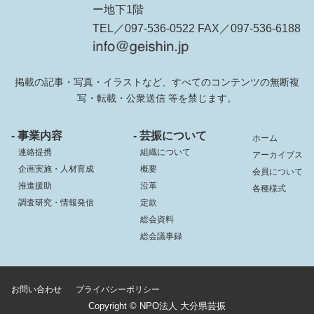
ー地下1階
TEL／097-536-0522 FAX／097-536-6188
掲載の記事・写真・イラストなど、すべてのコンテンツの無断複
写・転載・公衆送信 等を禁じます。
- 事業内容
- 芸振について
ホーム
連絡提携
組織について
アーカイブス
企画実施・人材育成
概要
会員について
推進援助
沿革
各種様式
調査研究・情報発信
定款
総会資料
総会議事録
お問い合わせ
プライバシーポリシー
Copyright © NPO法人 大分県芸振