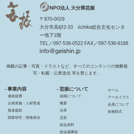
NPO法人 大分県芸振
〒870-0029
大分市高砂2-33 iichiko総合文化センタ
ー地下1階
TEL／097-536-0522 FAX／097-536-6188
掲載の記事・写真・イラストなど、すべてのコンテンツの無断複
写・転載・公衆送信 等を禁じます。
- 事業内容
- 芸振について
ホーム
連絡提携
組織について
アーカイブス
企画実施・人材育成
概要
会員について
推進援助
沿革
各種様式
調査研究・情報発信
定款
総会資料
総会議事録