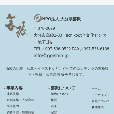
NPO法人 大分県芸振
〒870-0029
大分市高砂2-33 iichiko総合文化センタ
ー地下1階
TEL／097-536-0522 FAX／097-536-6188
掲載の記事・写真・イラストなど、すべてのコンテンツの無断複
写・転載・公衆送信 等を禁じます。
- 事業内容
- 芸振について
ホーム
連絡提携
組織について
アーカイブス
企画実施・人材育成
概要
会員について
推進援助
沿革
各種様式
調査研究・情報発信
定款