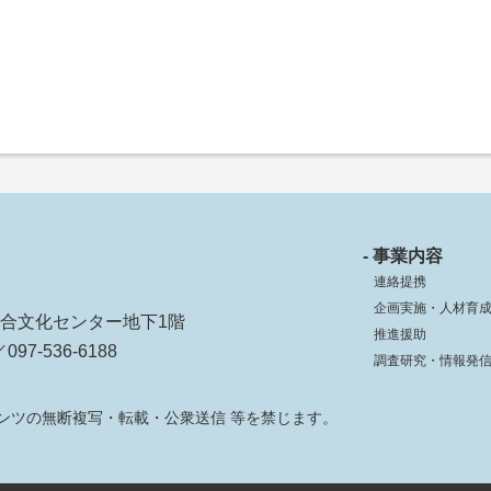
- 事業内容
連絡提携
企画実施・人材育
ko総合文化センター地下1階
推進援助
097-536-6188
調査研究・情報発
ンツの無断複写・転載・公衆送信 等を禁じます。