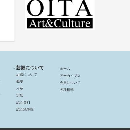
- 芸振について
ホーム
組織について
アーカイブス
成
概要
会員について
沿革
各種様式
信
定款
総会資料
総会議事録