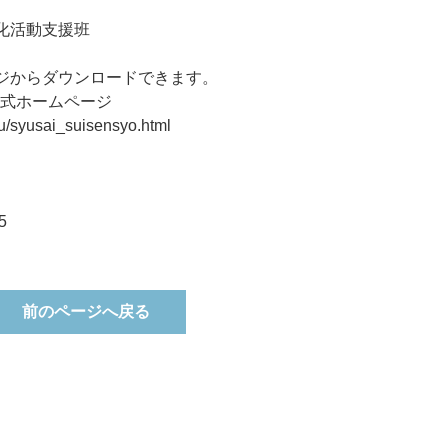
化活動支援班
からダウンロードできます。
公式ホームページ
/syusai_suisensyo.html
5
前のページへ戻る