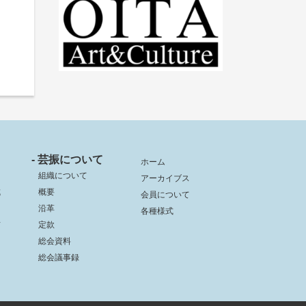
- 芸振について
ホーム
組織について
アーカイブス
成
概要
会員について
沿革
各種様式
信
定款
総会資料
総会議事録