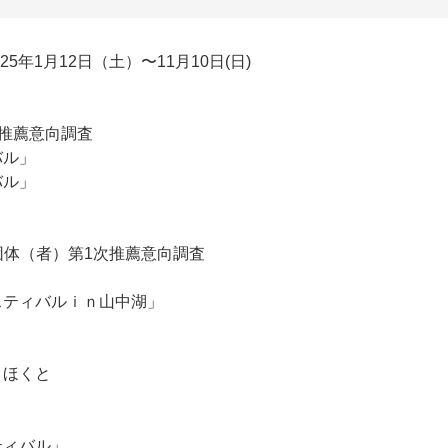
5年1月12日（土）〜11月10日(日)
次推薦意向調査
バル」
バル」
」
団体（者）第1次推薦意向調査
ティバルｉｎ山中湖」
」
ほくと
ティバル」