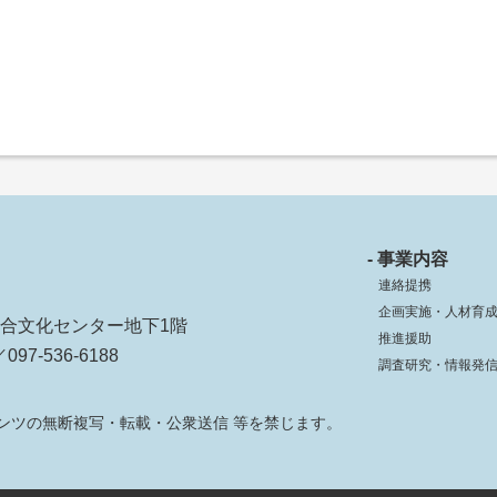
- 事業内容
連絡提携
企画実施・人材育
ko総合文化センター地下1階
推進援助
097-536-6188
調査研究・情報発
ンツの無断複写・転載・公衆送信 等を禁じます。